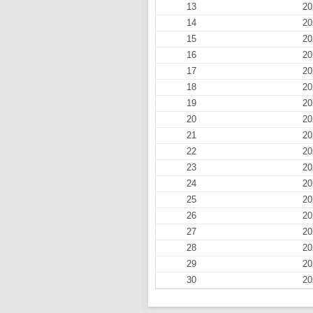
13
20
14
20
15
20
16
20
17
20
18
20
19
20
20
20
21
20
22
20
23
20
24
20
25
20
26
20
27
20
28
20
29
20
30
20