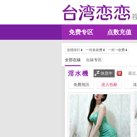
免费专区
点数充值
业绩排行
一对多收费
一对一收费
全部在線
台妹专区
淫水機
休息中
最近
免費視訊
进入包厢
送