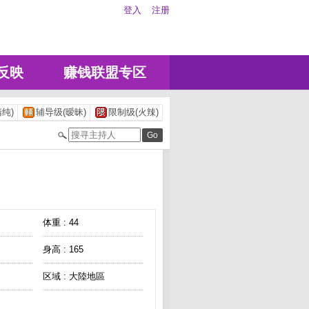
登入
注册
反映
赚钱联盟专区
纯)
辅导级(暧昧)
限制级(火辣)
体重 : 44
身高 : 165
区域 : 大陸地區